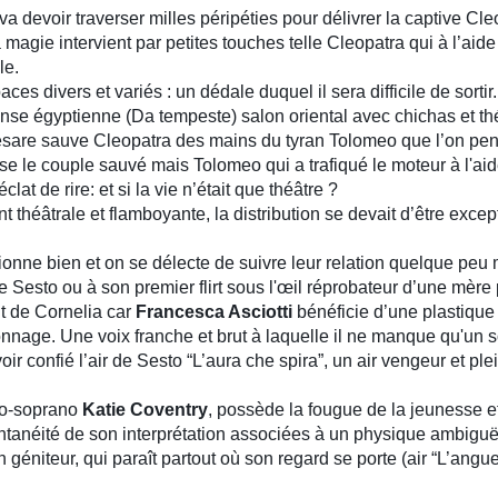
devoir traverser milles péripéties pour délivrer la captive Cleo
 magie intervient par petites touches telle Cleopatra qui à l’ai
le.
es divers et variés : un dédale duquel il sera difficile de sorti
se égyptienne (Da tempeste) salon oriental avec chichas et thé
, Cesare sauve Cleopatra des mains du tyran Tolomeo que l’on pen
 le couple sauvé mais Tolomeo qui a trafiqué le moteur à l'aide
lat de rire: et si la vie n’était que théâtre ?
âtrale et flamboyante, la distribution se devait d’être excepti
nne bien et on se délecte de suivre leur relation quelque pe
Sesto ou à son premier flirt sous l'œil réprobateur d’une mère 
 de Cornelia car
Francesca Asciotti
bénéficie d’une plastique
nage. Une voix franche et brut à laquelle il ne manque qu'un s
ir confié l’air de Sesto “L’aura che spira”, un air vengeur et ple
zo-soprano
Katie Coventry
, possède la fougue de la jeunesse et 
ontanéité de son interprétation associées à un physique ambiguë
géniteur, qui paraît partout où son regard se porte (air “L’angue