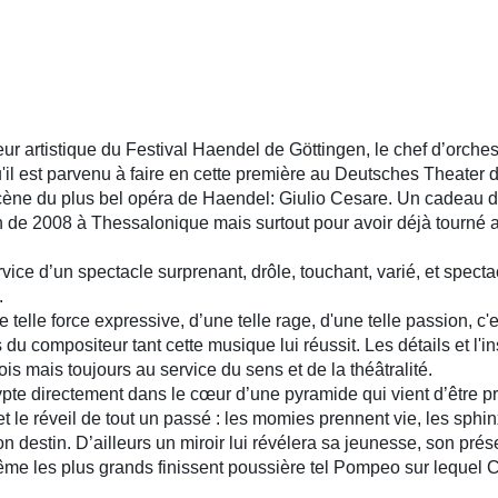
 artistique du Festival Haendel de Göttingen, le chef d’orches
'il est parvenu à faire en cette première au Deutsches Theater d
cène du plus bel opéra de Haendel: Giulio Cesare. Un cadeau d'o
on de 2008 à Thessalonique mais surtout pour avoir déjà tourné 
ce d’un spectacle surprenant, drôle, touchant, varié, et spectac
.
telle force expressive, d’une telle rage, d'une telle passion, c'
u compositeur tant cette musique lui réussit. Les détails et l'in
rfois mais toujours au service du sens et de la théâtralité.
directement dans le cœur d’une pyramide qui vient d’être pro
 le réveil de tout un passé : les momies prennent vie, les sphinx
n destin. D’ailleurs un miroir lui révélera sa jeunesse, son pré
me les plus grands finissent poussière tel Pompeo sur lequel Ces