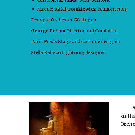
Curio:
Artur Janda
, bass-baritone
Nireno:
Rafał Tomkiewicz
, countertenor
FestspielOrchester Göttingen
George Petrou
Director and Conductor
Paris Mexis Stage and costume designer
Stella Kaltsou Lightning designer
A ver
stell
Orche