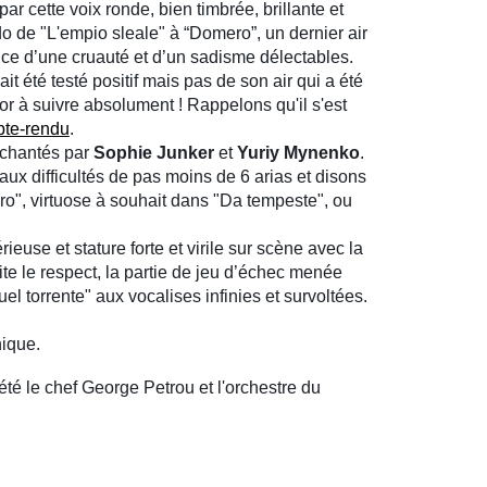
 par cette voix ronde, bien timbrée, brillante et
o de "L'empio sleale" à “Domero”, un dernier air
rvice d’une cruauté et d’un sadisme délectables.
ait été testé positif mais pas de son air qui a été
or à suivre absolument ! Rappelons qu'il s'est
pte-rendu
.
 chantés par
Sophie Junker
et
Yuriy Mynenko
.
ux difficultés de pas moins de 6 arias et disons
o", virtuose à souhait dans "Da tempeste", ou
ieuse et stature forte et virile sur scène avec la
ite le respect, la partie de jeu d’échec menée
el torrente" aux vocalises infinies et survoltées.
ique.
été le chef George Petrou et l'orchestre du
.