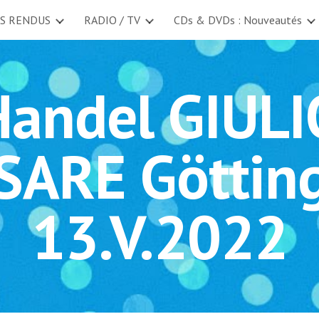
S RENDUS
RADIO / TV
CDs & DVDs : Nouveautés
ip to main content
Skip to navigat
Handel GIULI
SARE Göttin
13.V.2022