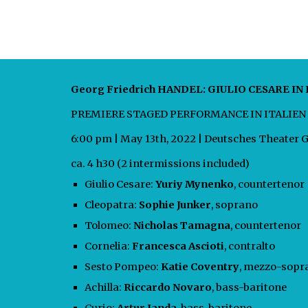
Georg Friedrich HANDEL: GIULIO CESARE IN
PREMIERE STAGED PERFORMANCE IN ITALIEN
6:00 pm | May 13th, 2022 | Deutsches Theater 
ca. 4 h30 (2 intermissions included)
Giulio Cesare:
Yuriy Mynenko
, countertenor
Cleopatra:
Sophie Junker
, soprano
Tolomeo:
Nicholas Tamagna
, countertenor
Cornelia:
Francesca Ascioti
, contralto
Sesto Pompeo:
Katie Coventry
, mezzo-sop
Achilla:
Riccardo Novaro
, bass-baritone