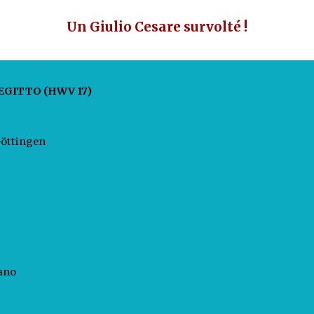
Un Giulio Cesare survolté !
 EGITTO (HWV 17)
Göttingen
rano