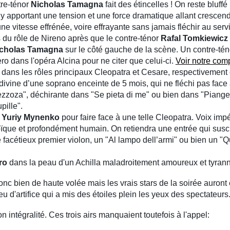
tre-ténor
Nicholas Tamagna
fait des étincelles ! On reste bluffé
 y apportant une tension et une force dramatique allant crescend
une vitesse effrénée, voire effrayante sans jamais fléchir au se
s du rôle de Nireno après que le contre-ténor
Rafal Tomkiewicz
cholas Tamagna
sur le côté gauche de la scène. Un contre-tén
ro dans l'opéra Alcina pour ne citer que celui-ci.
Voir notre com
ns les rôles principaux Cleopatra et Cesare, respectivement
ivine d’une soprano enceinte de 5 mois, qui ne fléchi pas face a
zoza", déchirante dans "Se pieta di me" ou bien dans "Pianger
pille".
e
Yuriy Mynenko
pour faire face à une telle Cleopatra.
Voix impér
éroïque et profondément humain. On retiendra une entrée qui susc
e
fac
é
tieux
premier violon, un "Al lampo dell’armi" ou bien un "Qu
ro
dans la peau d'un Achilla maladroitement amoureux et tyrann
onc bien de haute volée mais les vrais stars de la soirée auront 
eu d'artifice qui a mis des étoiles plein les yeux des spectateurs
intégralité. Ces trois airs manquaient toutefois à l'appel: