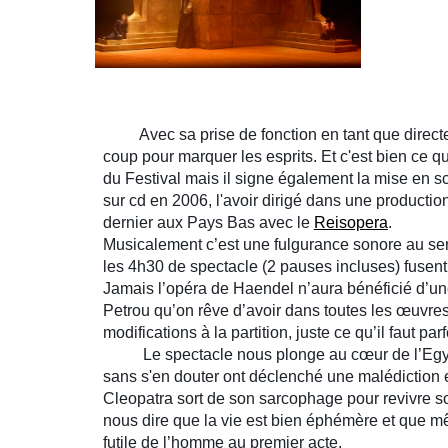
Avec sa prise de fonction en tant que directeur
coup pour marquer les esprits. Et c'est bien ce qu
du Festival mais il signe également la mise en s
sur cd en 2006, l'avoir dirigé dans une producti
dernier aux Pays Bas avec le
Reisopera
.
Musicalement c’est une fulgurance sonore au servi
les 4h30 de spectacle (2 pauses incluses) fusent
Jamais l’opéra de Haendel n’aura bénéficié d’une 
Petrou qu’on rêve d’avoir dans toutes les œuvres d
modifications à la partition, juste ce qu’il faut pa
Le spectacle nous plonge au cœur de l’Egypte 
sans s'en douter ont déclenché une malédiction et
Cleopatra sort de son sarcophage pour revivre so
nous dire que la vie est bien éphémère et que mê
futile de l’homme au premier acte.