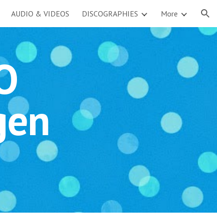
AUDIO & VIDEOS
DISCOGRAPHIES
More
ion
O
gen