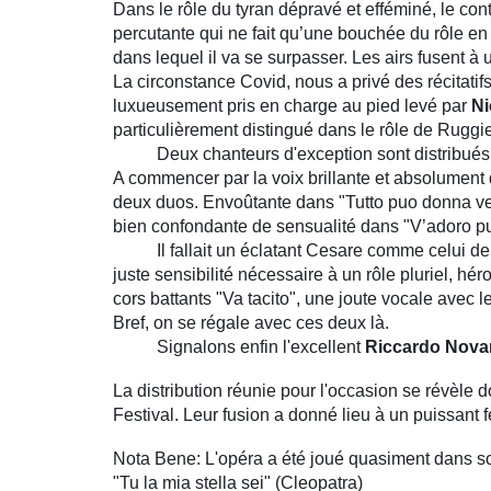
Dans le rôle du tyran dépravé et efféminé, le con
percutante qui ne fait qu’une bouchée du rôle en
dans lequel il va se surpasser. Les airs fusent à 
La circonstance Covid, nous a privé des récitatif
luxueusement pris en charge
au pied levé par
Ni
particulièrement distingué dans le rôle de Ruggie
Deux chanteurs d'exception sont distribués da
A commencer par la voix brillante et absolument d
deux duos. Envoûtante dans "Tutto puo donna vez
bien confondante de sensualité dans "V’adoro pu
Il fallait un éclatant Cesare comme celui d
juste sensibilité nécessaire à un rôle pluriel, h
cors battants "Va tacito", une joute vocale avec l
Bref, on se régale avec ces deux là.
Signalons enfin l'excellent
Riccardo Nova
La distribution réunie pour l'occasion se révèle d
Festival. Leur fusion a donné lieu à un puissant f
Nota Bene: L'opéra a été joué quasiment dans son 
"Tu la mia stella sei" (Cleopatra)