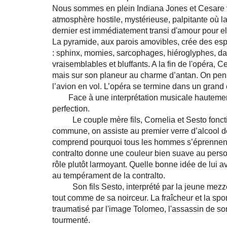
Nous sommes en plein Indiana Jones et Cesare va 
atmosphère hostile, mystérieuse, palpitante où la
dernier est immédiatement transi d'amour pour el
La pyramide, aux parois amovibles, crée des espac
: sphinx, momies, sarcophages, hiéroglyphes, dan
vraisemblables et bluffants. A la fin de l'opéra
mais sur son planeur au charme d’antan. On pense
l’avion en vol. L’opéra se termine dans un grand éc
Face à une interprétation musicale hautement thé
perfection.
Le couple mère fils, Cornelia et Sesto fonctio
commune, on assiste au premier verre d’alcool de 
comprend pourquoi tous les hommes s’éprennent
contralto donne une couleur bien suave au person
rôle plutôt larmoyant. Quelle bonne idée de lui avo
au tempérament de la contralto.
Son fils Sesto, interprété par la jeune mez
tout comme de sa noirceur. La fraîcheur et la sp
traumatisé
par l'image
Tolomeo, l'assassin de son 
tourmenté.