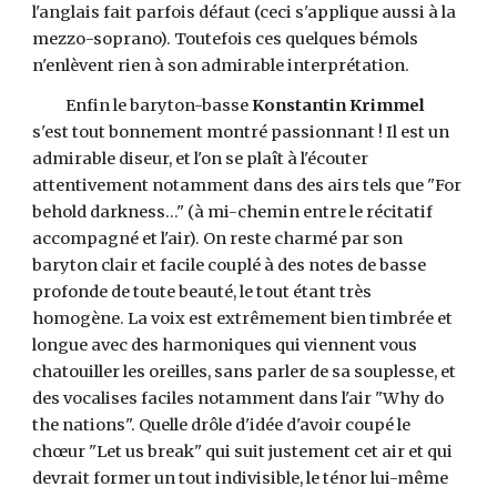
l'anglais fait parfois défaut (ceci s'applique aussi à la
mezzo-soprano). Toutefois ces quelques bémols
n'enlèvent rien à son admirable interprétation.
Enfin le baryton-basse
Konstantin Krimmel
s'est tout bonnement montré passionnant ! Il est un
admirable diseur, et l'on se plaît à l'écouter
attentivement notamment dans des airs tels que "For
behold darkness..." (à mi-chemin entre le récitatif
accompagné et l'air). On reste charmé par son
baryton clair et facile couplé à des notes de basse
profonde de toute beauté, le tout étant très
homogène. La voix est extrêmement bien timbrée et
longue avec des harmoniques qui viennent vous
chatouiller les oreilles, sans parler de sa souplesse, et
des vocalises faciles notamment dans l'air "Why do
the nations". Quelle drôle d'idée d'avoir coupé le
chœur "Let us break" qui suit justement cet air et qui
devrait former un tout indivisible, le ténor lui-même