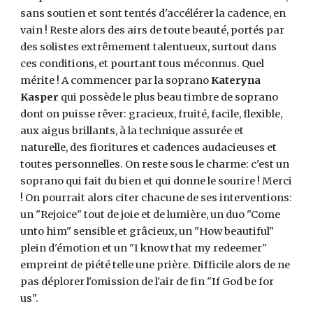
sans soutien et sont tentés d'accélérer la cadence, en
vain ! Reste alors des airs de toute beauté, portés par
des solistes extrêmement talentueux, surtout dans
ces conditions, et pourtant tous méconnus. Quel
mérite ! A commencer par la soprano
Kateryna
Kasper
qui possède le plus beau timbre de soprano
dont on puisse rêver: gracieux, fruité, facile, flexible,
aux aigus brillants, à la technique assurée et
naturelle, des fioritures et cadences audacieuses et
toutes personnelles. On reste sous le charme: c'est un
soprano qui fait du bien et qui donne le sourire ! Merci
! On pourrait alors citer chacune de ses interventions:
un "Rejoice" tout de joie et de lumière, un duo "Come
unto him" sensible et grâcieux, un "How beautiful"
plein d'émotion et un "I know that my redeemer"
empreint de piété telle une prière. Difficile alors de ne
pas déplorer l'omission de l'air de fin "If God be for
us".