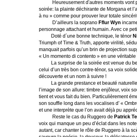
Heureusement d'autres moments vont proc
soirée: la plainte déchirante de Morgana et l
à nu » comme pour prouver leur totale sincéri
D’ailleurs la soprano
Fflur Wyn
incarne
personnage attachant et humain. Avec ce petit
Doté d´une bonne technique, le ténor
N
Triumph of Time & Truth, apporte virilité, sédu
manquait parfois qu’un brin de projection sup
« Un momento di contento »
en une véritable 
La surprise de la soirée est venue du b
celui d’un très bon contre-ténor, sa voix solid
découverte et un nom à suivre !
La grande prestance et beauté naturell
l’image de son allure: timbre enjôleur, voix so
tient et vous fait du bien. Particulièrement 
son souffle long dans les vocalises d’ « Ombr
et une interprète que l’on avait déjà pu appré
Reste le cas du Ruggero de
Patrick Te
voix qui manque un peu d’éclat dans les notes
autant, car chanter le rôle de Ruggero à la s
savoure la poésie, la douceur, la délicatesse d