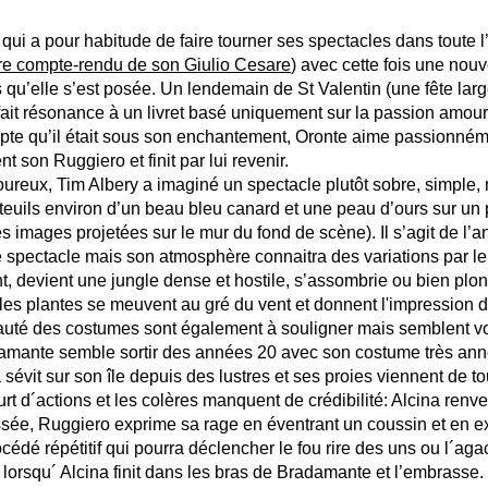
pour habitude de faire tourner ses spectacles dans toute l’A
tre compte-rendu de son Giulio Cesare
) avec cette fois une nouv
s qu’elle s’est posée. Un lendemain de St Valentin (une fête lar
fait résonance à un livret basé uniquement sur la passion amou
mpte qu’il était sous son enchantement, Oronte aime passionném
t son Ruggiero et finit par lui revenir.
moureux,
Tim Albery a imaginé un spectacle plutôt sobre, simple,
teuils environ d’un beau bleu canard et une peau d’ours sur un pa
es images projetées sur le mur du fond de scène). Il s’agit de l’
spectacle mais son atmosphère connaitra des variations par le 
ant, devient une jungle dense et hostile, s’assombrie ou bien plo
: les plantes se meuvent au gré du vent et donnent l'impression d
beauté des costumes sont
également
à souligner mais semblent vo
ante semble sortir des années 20 avec son costume très année
sévit sur son île depuis des lustres et ses proies viennent de t
ctions et les colères manquent de crédibilité: Alcina renvers
ssée, Ruggiero exprime sa rage en éventrant un coussin et en e
cédé répétitif qui pourra déclencher le fou rire des uns ou l´a
lorsqu´ Alcina finit dans les bras de Bradamante et l’embrasse.