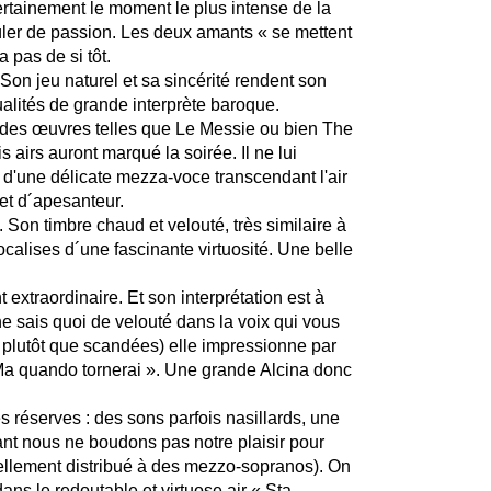
ertainement le moment le plus intense de la
ûler de passion.
Les deux am
ants
« se mettent
 pas de si tôt.
Son jeu naturel et sa sincérité rendent son
ualités de grande interprète baroque.
 des œuvres telles que Le Messie ou bien The
 airs auront marqué la soirée. Il ne lui
 d'une délicate mezza-voce transcendant l'air
e et d´apesanteur.
Son timbre chaud et velouté, très similaire à
vocalises d´une fascinante virtuosité. Une belle
extraordinaire. Et son interprétation est à
e ne sais quoi de velouté dans la voix qui vous
s plutôt que scandées) elle impressionne par
« Ma quando tornerai ». Une grande Alcina donc
réserves : des sons parfois nasillards, une
ant nous ne boudons pas notre plaisir pour
tuellement distribué à des mezzo-sopranos). On
dans le redoutable et virtuose air « Sta