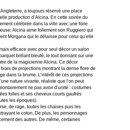
ngleterre, a toujours réservé une place
elle production d’Alcina. En cette soirée du
gement célébrée dans la ville avec une foire
reuse: Alcina aime follement son Ruggiero qui
ent Morgana qui le délaisse pour celui qu'elle
 mais efficace avec pour seul décor un salon
rquet brillant bleuté, le tout donnant sur une
antre de la magicienne Alcina. Ce décor
biais de projections montrant la dense flore de
nge dans la brume. L’intérêt de ces projections
'une nature vivante, réaliste que l'on peut
lontairement ne pas avoir d’unité : costumes
s folles et ses cheveux courts gaufrés
outes les époques).
e, de rage, toutes les chaises puis les
xtrayant le coton. De plus, les personnages
gacement des autres. De même, certaines