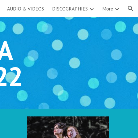
AUDIO & VIDEOS
DISCOGRAPHIES
More
ion
NA
22