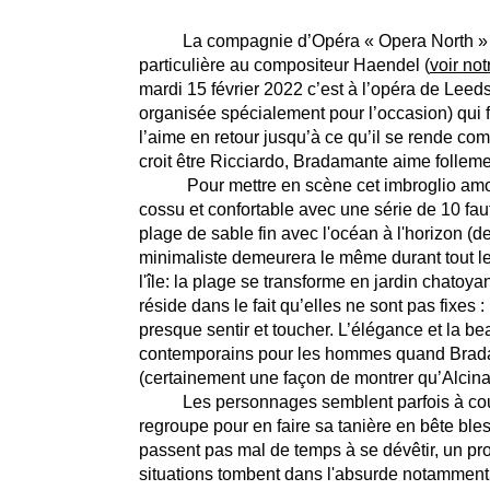
La compagnie d’Opéra « Opera North » qui a 
particulière au compositeur Haendel (
voir no
mardi 15 février 2022 c’est à l’opéra de Leed
organisée spécialement pour l’occasion) qui 
l’aime en retour jusqu’à ce qu’il se rende co
croit être Ricciardo, Bradamante aime follemen
P
our mettre en scène cet imbroglio a
cossu et confortable avec une série de 10 fau
plage de sable fin avec l'océan à l'horizon (d
minimaliste demeurera le même durant tout le 
l'île: la plage se transforme en jardin chatoy
réside dans le fait qu’elles ne sont pas fixes 
presque sentir et toucher. L’élégance et la 
contemporains pour les hommes quand Bradam
(certainement une façon de montrer qu’Alcina 
Les personnages semblent parfois à court d´a
regroupe pour en faire sa tanière en bête ble
passent pas mal de temps à se dévêtir, un pro
situations tombent dans l'absurde notamment 