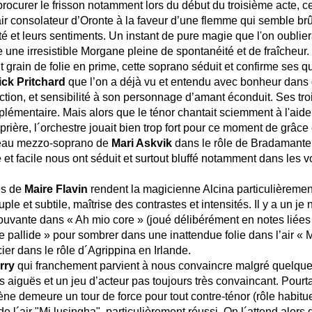
urer le frisson notamment lors du
début du troisième acte,
c
’air consolateur d’Oronte à la faveur d’une flemme qui semble br
té et leurs sentiments.
Un instant de pure magie que l'on oubliera
 une irresistible Morgane pleine de spontanéité et de fraîcheur. 
 grain de folie en prime, cette soprano séduit et confirme ses q
ick Pritchard
que l’on a déjà vu et entendu avec bonheur dans
ction, et sensibilité à son personnage d’amant éconduit. Ses trois
plémentaire. Mais alors que le ténor chantait sciemment à l'aide
prière, l´orchestre jouait bien trop fort pour ce moment de grâc
eau mezzo-soprano de
Mari Askvik
dans le rôle de Bradamante. 
e et facile nous ont séduit et surtout bluffé notamment dans les 
es de
Maire Flavin
rendent la magicienne Alcina particulièrement 
uple et subtile, maîtrise des contrastes et intensités. Il y a un j
émouvante dans « Ah mio core » (joué délibérément en notes liée
e pallide » pour sombrer dans une inattendue folie dans l’air 
cier dans le rôle d´Agrippina en Irlande.
rry
qui franchement parvient à nous convaincre malgré quelques 
 aiguës et un jeu d’acteur pas toujours très convaincant. Pourt
cène demeure un tour de force pour tout contre-ténor (rôle habi
e l´air "Mi lusingha", particulièrement réussi. On l´attend alors 