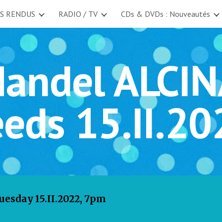
S RENDUS
RADIO / TV
CDs & DVDs : Nouveautés
ip to main content
Skip to navigat
andel ALCI
eeds 15.II.20
sday 15.II.2022, 7pm