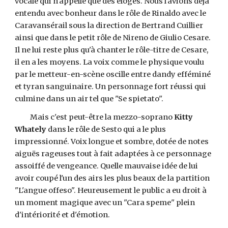
vocale qui n'appelle que des éloges. Nous l'avions déjà
entendu avec bonheur dans le rôle de Rinaldo avec le
Caravansérail sous la direction de Bertrand Cuillier
ainsi que dans le petit rôle de Nireno de Giulio Cesare.
Il ne lui reste plus qu'à chanter le rôle-titre de Cesare,
il en a les moyens. La voix comme le physique voulu
par le metteur-en-scène oscille entre dandy efféminé
et tyran sanguinaire. Un personnage fort réussi qui
culmine dans un air tel que "Se spietato".
Mais c'est peut-être la mezzo-soprano
Kitty
Whately
dans le rôle de Sesto qui a le plus
impressionné. Voix longue et sombre, dotée de notes
aiguës rageuses tout à fait adaptées à ce personnage
assoiffé de vengeance. Quelle mauvaise idée de lui
avoir coupé l'un des airs les plus beaux de la partition
"L'angue offeso". Heureusement le public a eu droit à
un moment magique avec un "Cara speme" plein
d'intériorité et d'émotion.