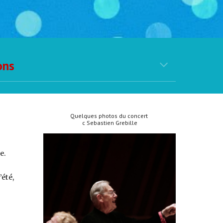
ons
Quelques photos du concert
c Sebastien Grebille
e.
été,
.