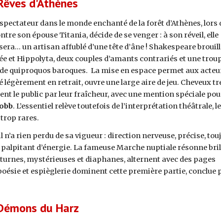
Rêves d'Athènes
ctateur dans le monde enchanté de la forêt d’Athènes, lors 
ntre son épouse Titania, décide de se venger : à son réveil, elle
era… un artisan affublé d’une tête d’âne ! Shakespeare brouill
sée et Hippolyta, deux couples d’amants contrariés et une trou
e quiproquos baroques. La mise en espace permet aux acteur
é légèrement en retrait, ouvre une large aire de jeu. Cheveux t
ment le public par leur fraîcheur, avec une mention spéciale pou
obb
. L’essentiel relève toutefois de l’interprétation théâtrale, l
 trop rares.
l n’a rien perdu de sa vigueur : direction nerveuse, précise, tou
, palpitant d’énergie. La fameuse Marche nuptiale résonne bri
turnes, mystérieuses et diaphanes, alternent avec des pages
oésie et espièglerie dominent cette première partie, conclue p
Démons du Harz