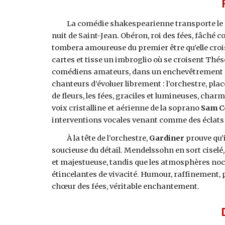
La comédie shakespearienne transporte le spe
nuit de Saint-Jean. Obéron, roi des fées, fâché co
tombera amoureuse du premier être qu’elle crois
cartes et tisse un imbroglio où se croisent Thé
comédiens amateurs, dans un enchevêtrement d
chanteurs d’évoluer librement : l’orchestre, plac
de fleurs, les fées, graciles et lumineuses, char
voix cristalline et aérienne de la soprano
Sam C
interventions vocales venant comme des éclats
À la tête de l’orchestre,
Gardiner
prouve qu’i
soucieuse du détail. Mendelssohn en sort ciselé
et majestueuse, tandis que les atmosphères noc
étincelantes de vivacité. Humour, raffinement, p
chœur des fées, véritable enchantement.