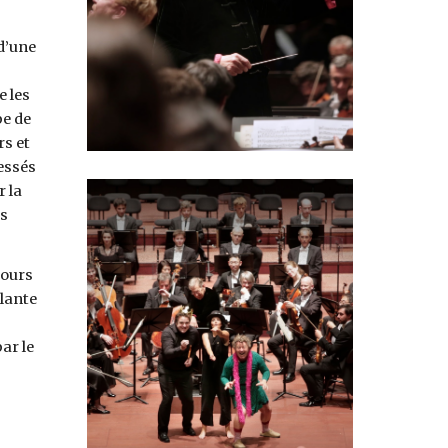
d’une
e les
pe de
s et
ressés
r la
es
jours
llante
ar le