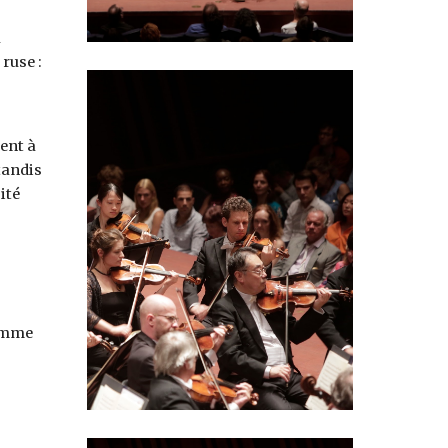
à
ruse :
ent à
tandis
ité
ramme