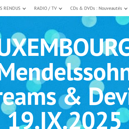
S RENDUS
RADIO / TV
CDs & DVDs : Nouveautés
ip to main content
Skip to navigat
UXEMBOURG
Mendelssoh
reams & Devi
19.IX.2025