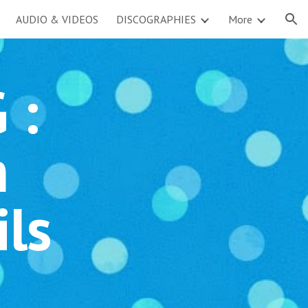
AUDIO & VIDEOS
DISCOGRAPHIES
More
ion
 :
n
ls