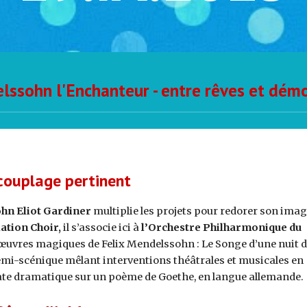
ssohn l'Enchanteur - entre rêves et dém
couplage pertinent
ohn Eliot Gardiner
multiplie les projets pour redorer son imag
ation Choir,
il s’associe ici à
l’Orchestre Philharmonique du
uvres magiques de Felix Mendelssohn : Le Songe d’une nuit d’
semi-scénique mêlant interventions théâtrales et musicales en
tate dramatique sur un poème de Goethe, en langue allemande