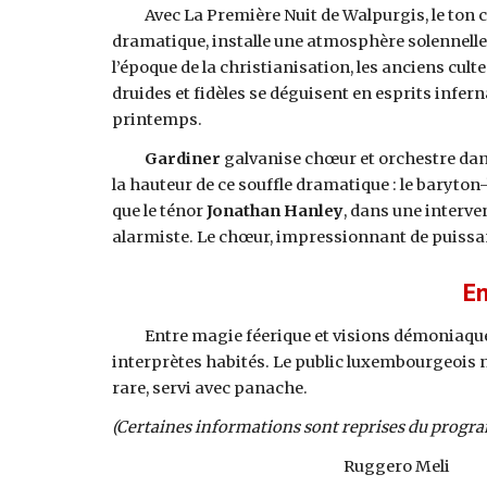
Avec La Première Nuit de Walpurgis, le ton c
dramatique, installe une atmosphère solennelle
l’époque de la christianisation, les anciens cult
druides et fidèles se déguisent en esprits infern
printemps.
Gardiner
galvanise chœur et orchestre dans
la hauteur de ce souffle dramatique : le baryto
que le ténor
Jonathan Hanley
, dans une interve
alarmiste. Le chœur, impressionnant de puissan
En
Entre magie féerique et visions démoniaque
interprètes habités. Le public luxembourgeois 
rare, servi avec panache.
(Certaines informations sont reprises du program
Ruggero Meli