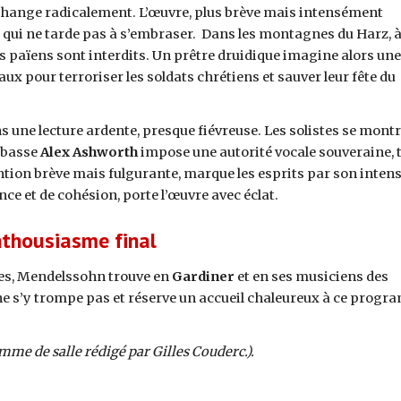
hange radicalement. L’œuvre, plus brève mais intensément
 qui ne tarde pas à s’embraser. Dans les montagnes du Harz, 
es païens sont interdits. Un prêtre druidique imagine alors une 
aux pour terroriser les soldats chrétiens et sauver leur fête du
 une lecture ardente, presque fiévreuse. Les solistes se montr
n-basse
Alex Ashworth
impose une autorité vocale souveraine, 
ntion brève mais fulgurante, marque les esprits par son intens
ce et de cohésion, porte l’œuvre avec éclat.
thousiasme final
s, Mendelssohn trouve en
Gardiner
et en ses musiciens des
ne s’y trompe pas et réserve un accueil chaleureux à ce prog
me de salle rédigé par Gilles Couderc.).