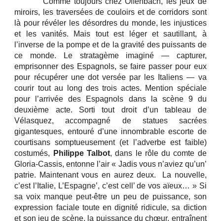
Comme toujours chez Offenbach, les jeux de
miroirs, les traversées de couloirs et de corridors sont
là pour révéler les désordres du monde, les injustices
et les vanités. Mais tout est léger et sautillant, à
l’inverse de la pompe et de la gravité des puissants de
ce monde. Le stratagème imaginé — capturer,
emprisonner des Espagnols, se faire passer pour eux
pour récupérer une dot versée par les Italiens — va
courir tout au long des trois actes. Mention spéciale
pour l’arrivée des Espagnols dans la scène 9 du
deuxième acte. Sorti tout droit d’un tableau de
Vélasquez, accompagné de statues sacrées
gigantesques, entouré d’une innombrable escorte de
courtisans somptueusement (et l’adverbe est faible)
costumés,
Philippe Talbot
, dans le rôle du comte de
Gloria-Cassis, entonne l’air « Jadis vous n’aviez qu’un’
patrie. Maintenant vous en aurez deux. La nouvelle,
c’est l’Italie, L’Espagne’, c’est cell’ de vos aïeux… » Si
sa voix manque peut-être un peu de puissance, son
expression faciale toute en dignité ridicule, sa diction
et son jeu de scène, la puissance du chœur, entraînent