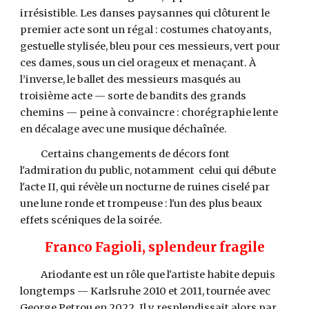
irrésistible. Les danses paysannes qui clôturent le
premier acte sont un régal : costumes chatoyants,
gestuelle stylisée, bleu pour ces messieurs, vert pour
ces dames, sous un ciel orageux et menaçant. À
l’inverse, le ballet des messieurs masqués au
troisième acte — sorte de bandits des grands
chemins — peine à convaincre : chorégraphie lente
en décalage avec une musique déchaînée.
Certains changements de décors font
l'admiration du public, notamment celui qui débute
l'acte II, qui révèle un nocturne de ruines ciselé par
une lune ronde et trompeuse : l'un des plus beaux
effets scéniques de la soirée.
Franco Fagioli, splendeur fragile
Ariodante est un rôle que l'artiste habite depuis
longtemps — Karlsruhe 2010 et 2011, tournée avec
George Petrou en 2022. Il y resplendissait alors par