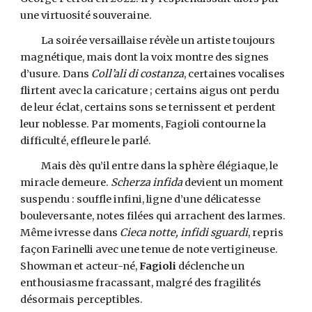
une virtuosité souveraine.
La soirée versaillaise révèle un artiste toujours
magnétique, mais dont la voix montre des signes
d’usure. Dans
Coll’ali di costanza
, certaines vocalises
flirtent avec la caricature ; certains aigus ont perdu
de leur éclat, certains sons se ternissent et perdent
leur noblesse. Par moments, Fagioli contourne la
difficulté, effleure le parlé.
Mais dès qu’il entre dans la sphère élégiaque, le
miracle demeure.
Scherza infida
devient un moment
suspendu : souffle infini, ligne d’une délicatesse
bouleversante, notes filées qui arrachent des larmes.
Même ivresse dans
Cieca notte, infidi sguardi
, repris
façon Farinelli avec une tenue de note vertigineuse.
Showman et acteur-né,
Fagioli
déclenche un
enthousiasme fracassant, malgré des fragilités
désormais perceptibles.