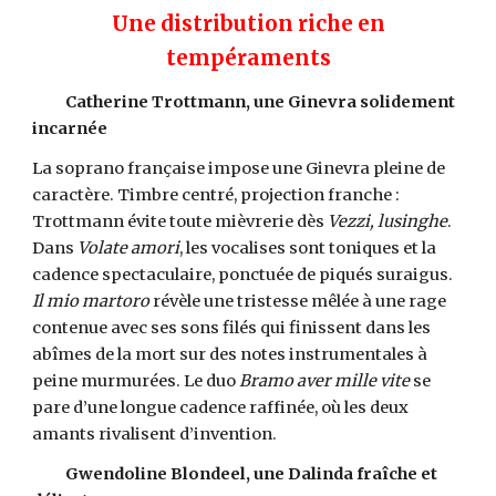
Une distribution riche en
tempéraments
Catherine Trottmann, une Ginevra solidement
incarnée
La soprano française impose une Ginevra pleine de
caractère. Timbre centré, projection franche :
Trottmann évite toute mièvrerie dès
Vezzi, lusinghe
.
Dans
Volate amori
, les vocalises sont toniques et la
cadence spectaculaire, ponctuée de piqués suraigus.
Il mio martoro
révèle une tristesse mêlée à une rage
contenue avec
ses sons fil
és
qui fini
ssent
dans les
abîmes
de la mort
sur des notes instrumentales à
peine murmurées. Le duo
Bramo aver mille vite
se
pare d’une longue cadence raffinée, où les deux
amants rivalisent d’invention.
Gwendoline Blondeel, une Dalinda fraîche et