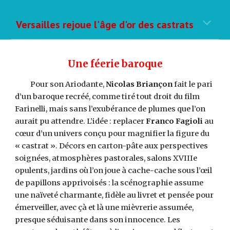
Versailles rejoue l'âge d'or des castrats
Une féerie baroque
Pour son Ariodante,
Nicolas Briançon
fait le pari
d’un baroque recréé, comme tiré tout droit du film
Farinelli, mais sans l’exubérance de plumes que l’on
aurait pu attendre. L’idée : replacer
Franco Fagioli
au
cœur d’un univers conçu pour magnifier la figure du
« castrat ». Décors en carton-pâte aux perspectives
soignées, atmosphères pastorales, salons XVIIIe
opulents, jardins où l’on joue à cache-cache sous l’œil
de papillons apprivoisés : la scénographie assume
une naïveté charmante, fidèle au livret et pensée pour
émerveiller, avec çà et là une mièvrerie assumée,
presque séduisante dans son innocence. Les