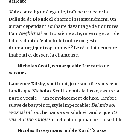
délicate
Voix claire, ligne élégante, fraîcheur idéale : la
Dalinda de
Blondeel
charme instantanément. On
aurait cependant souhaité davantage de fioritures.
L'air
Neghittosi
, au troisième acte, interroge : air de
folie, volonté d’enlaidir le timbre ou geste
dramaturgique trop appuyé ? Le résultat demeure
inabouti et dessert la chanteuse.
Nicholas Scott, remarquable Lurcanio de
secours
Laurence Kilsby
, souffrant, joue son rôle sur scène
tandis que
Nicholas Scott
, depuis la fosse, assure la
partie vocale — un remplacement de luxe. Timbre
suave de baryténor, style impeccable :
Del mio sol
vezzosi rai
touche par sa sensibilité, tandis que
Tu
viv
i et
Il tuo sangue
affichent un panache irrésistible.
Nicolas Brooymans, noble Roi d’Écosse