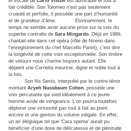
et vocale de
Carlo Vistoli
est admirable et tout à
fait crédible. Son Tolomeo n’est pas seulement
cruauté et perfidie, il possède une part d’humanité
et de grandeur d’âme. Étonnamment, le
temps ne semble avoir aucune prise sur la voix du
superbe contralto de
Sara Mingardo
. Déjà en 1989,
chantait-elle dans cet opéra (rôle de Nireno dans
l’enregistrement du chef Marcello Panni), c’est dire
la longévité de cette voix exceptionnelle. Son timbre
de velours nous charme toujours autant. Elle
dépeint une Cornelia meurtrie, digne et noble tout à
la fois.
Son fils Sesto, interprété par le contre-ténor
montant
Aryeh Nussbaum Cohen
, possède une
voix percutante qui sied idéalement à ce jeune
homme avide de vengeance. L’on pourra toutefois
déplorer une virtuosité pas tout à fait au point
encore et une gestion du volume inégale. En effet,
un air élégiaque tel que 'Cara speme’ aurait pu
bénéficier d’une dose de délicatesse et de plénitude