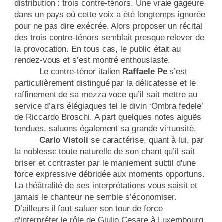
distribution : trois contre-ténors. Une vraie gageure
dans un pays où cette voix a été longtemps ignorée
pour ne pas dire exécrée. Alors proposer un récital
des trois contre-ténors semblait presque relever de
la provocation. En tous cas, le public était au
rendez-vous et s’est montré enthousiaste.
Le contre-ténor italien
Raffaele Pe
s’est
particulièrement distingué par la délicatesse et le
raffinement de sa mezza voce qu’il sait mettre au
service d’airs élégiaques tel le divin ‘Ombra fedele’
de Riccardo Broschi. A part quelques notes aiguës
tendues, saluons également sa grande virtuosité.
Carlo Vistoli
se caractérise, quant à lui, par
la noblesse toute naturelle de son chant qu’il sait
briser et contraster par le maniement subtil d'une
force expressive débridée aux moments opportuns.
La théâtralité de ses interprétations vous saisit et
jamais le chanteur ne semble s’économiser.
D’ailleurs il faut saluer son tour de force
d'interpréter le rôle de Giulio Cesare à Luxembourg