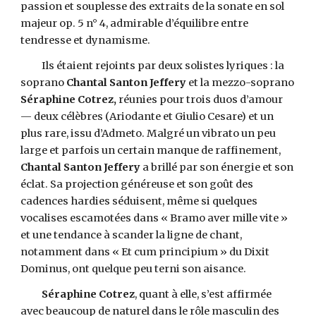
passion et souplesse des extraits de la sonate en sol
majeur op. 5 n° 4, admirable d’équilibre entre
tendresse et dynamisme.
Ils étaient rejoints par deux solistes lyriques : la
soprano
Chantal Santon Jeffery
et la mezzo-soprano
Séraphine Cotrez,
réunies pour trois duos d’amour
— deux célèbres (Ariodante et Giulio Cesare) et un
plus rare, issu d’Admeto. Malgré un vibrato un peu
large et parfois un certain manque de raffinement,
Chantal Santon Jeffery
a brillé par son énergie et son
éclat. Sa projection généreuse et son goût des
cadences hardies séduisent, même si quelques
vocalises escamotées dans « Bramo aver mille vite »
et une tendance à scander la ligne de chant,
notamment dans « Et cum principium » du Dixit
Dominus, ont quelque peu terni son aisance.
Séraphine Cotrez
, quant à elle, s’est affirmée
avec beaucoup de naturel dans le rôle masculin des